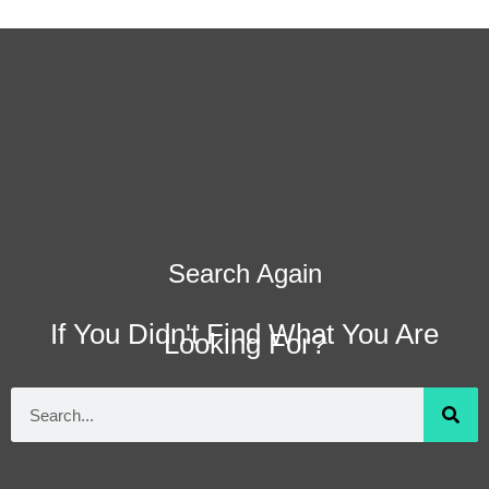
Search Again
If You Didn't Find What You Are
Looking For?