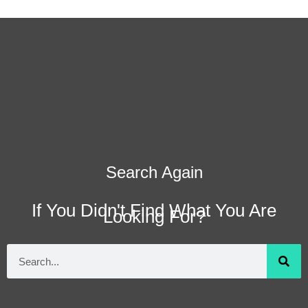
Search Again
If You Didn't Find What You Are
Looking For?