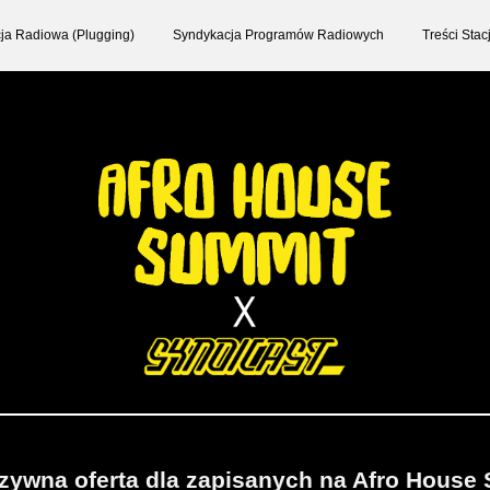
ja Radiowa (Plugging)
Syndykacja Programów Radiowych
Treści Sta
zywna oferta dla zapisanych na Afro House