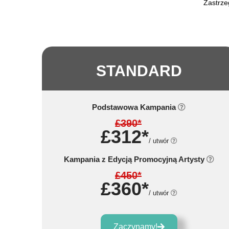
Zastrze
STANDARD
Podstawowa Kampania
£390*
£312*
/ utwór
Kampania z Edycją Promocyjną Artysty
£450*
£360*
/ utwór
Zaczynamy!