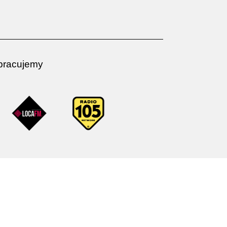
łpracujemy