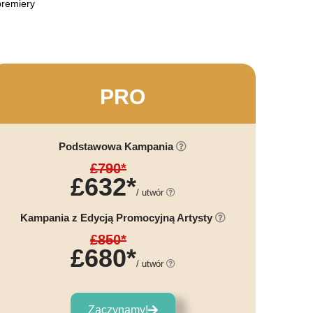
premiery
PRO
Podstawowa Kampania
£790*
£632*
/ utwór
Kampania z Edycją Promocyjną Artysty
£850*
£680*
/ utwór
Zaczynamy!