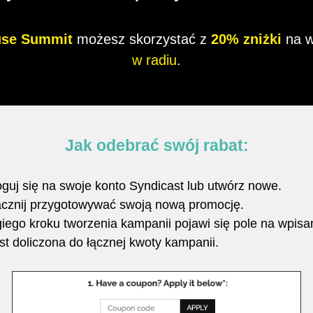
use Summit
możesz skorzystać z
20% zniżki
na w
w radiu
.
Jak odebrać swój rabat:
guj się na swoje konto Syndicast lub utwórz nowe.
cznij przygotowywać swoją nową promocję.
ego kroku tworzenia kampanii pojawi się pole na wpisani
st doliczona do łącznej kwoty kampanii.