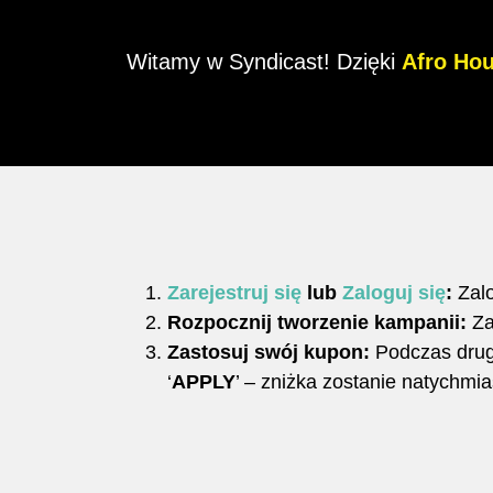
Witamy w Syndicast! Dzięki
Afro Ho
Zarejestruj się
lub
Zaloguj się
:
Zalo
Rozpocznij tworzenie kampanii:
Za
Zastosuj swój kupon:
Podczas drugi
‘
APPLY
’ – zniżka zostanie natychmia