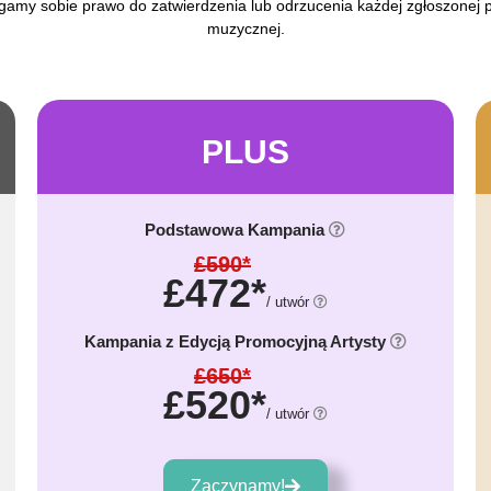
gamy sobie prawo do zatwierdzenia lub odrzucenia każdej zgłoszonej 
muzycznej.
PLUS
Podstawowa Kampania
£590*
£472*
/ utwór
Kampania z Edycją Promocyjną Artysty
£650*
£520*
/ utwór
Zaczynamy!