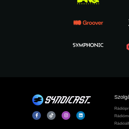
Szolgá
Rádiópr
Rádiómű
Rádióál