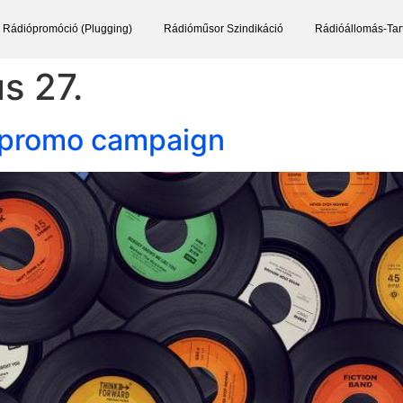
Rádiópromóció (Plugging)
Rádióműsor Szindikáció
Rádióállomás-Tar
s 27.
l promo campaign