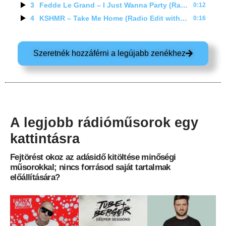
3
Fedde Le Grand – I Just Wanna Party (Radio Edit with Artist Promo)
0:12
4
KSHMR – Take Me Home (Radio Edit with Artist Promo)
0:16
Szeretnék hozzáférni a legújabb zenékhez
A legjobb rádióműsorok egy
kattintásra
Fejtörést okoz az adásidő kitöltése minőségi
műsorokkal; nincs forrásod saját tartalmak
előállítására?