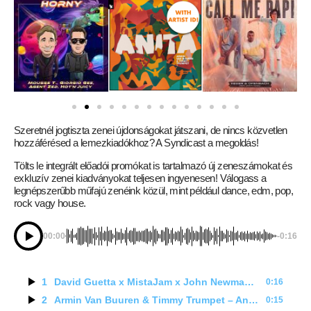
Szeretnél jogtiszta zenei újdonságokat játszani, de nincs közvetlen
hozzáférésed a lemezkiadókhoz? A Syndicast a megoldás!
Tölts le integrált előadói promókat is tartalmazó új zeneszámokat és
exkluzív zenei kiadványokat teljesen ingyenesen! Válogass a
legnépszerűbb műfajú zenéink közül, mint például dance, edm, pop,
rock vagy house.
00:00
-0:16
1
David Guetta x MistaJam x John Newman – If You Really Love Me (How Will I Know) (Radio Edit with Artist ID)
0:16
2
Armin Van Buuren & Timmy Trumpet – Anita (Artist Promo Edit Demo)
0:15