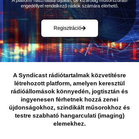
A platform használata díjtalan, de kizárólag műsorszórási
engedéllyel rendelkező rádiók számára elérhető.
Regisztráció
A Syndicast rádiótartalmak közvetítésre
létrehozott platform, amelyen keresztül
rádióállomások könnyedén, jogtisztán és
ingyenesen férhetnek hozzá zenei
újdonságokhoz, szindikált műsorokhoz és
testre szabható hangarculati (imaging)
elemekhez.