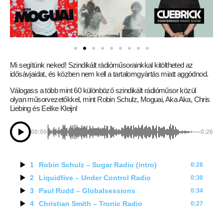
Mi segítünk neked! Szindikált rádióműsorainkkal kitöltheted az
idősávjaidat, és közben nem kell a tartalomgyártás miatt aggódnod.
Válogass a több mint 60 különböző szindikált rádióműsor közül
olyan műsorvezetőkkel, mint Robin Schulz, Moguai, Aka Aka, Chris
Liebing és Eelke Kleijn!
00:00
-0:26
1
Robin Schulz – Sugar Radio (intro)
0:26
2
Liquidfive – Under Control Radio
0:30
3
Paul Rudd – Globalsessions
0:34
4
Christian Smith – Tronic Radio
0:27