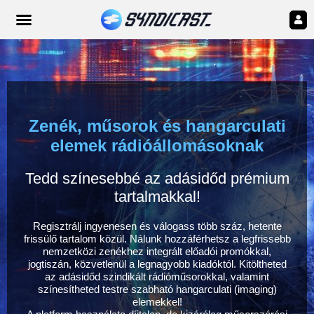
Zenék, műsorok és hangarculati
elemek rádióállomásoknak
Tedd színesebbé az adásidőd prémium
tartalmakkal!
Regisztrálj ingyenesen és válogass több száz, hetente
frissülő tartalom közül. Nálunk hozzáférhetsz a legfrissebb
nemzetközi zenékhez integrált előadói promókkal,
jogtiszán, közvetlenül a legnagyobb kiadóktól. Kitöltheted
az adásidőd szindikált rádióműsorokkal, valamint
színesítheted testre szabható hangarculati (imaging)
elemekkel!