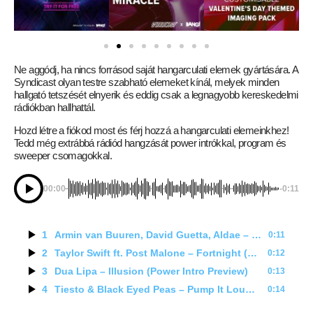
Ne aggódj, ha nincs forrásod saját hangarculati elemek gyártására. A
Syndicast olyan testre szabható elemeket kínál, melyek minden
hallgató tetszését elnyerik és eddig csak a legnagyobb kereskedelmi
rádiókban hallhattál.
Hozd létre a fiókod most és férj hozzá a hangarculati elemeinkhez!
Tedd még extrábbá rádiód hangzását power intrókkal, program és
sweeper csomagokkal.
00:00
-0:11
1
Armin van Buuren, David Guetta, Aldae – In The Dark (Power Intro Preview)
0:11
2
Taylor Swift ft. Post Malone – Fortnight (Power Intro Preview)
0:12
3
Dua Lipa – Illusion (Power Intro Preview)
0:13
4
Tiesto & Black Eyed Peas – Pump It Louder (Power Intro Preview)
0:14