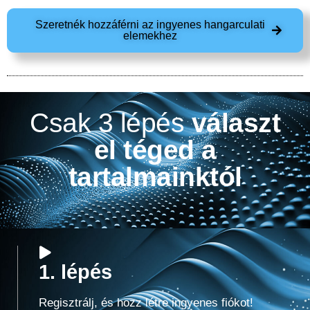
Szeretnék hozzáférni az ingyenes hangarculati
elemekhez
Csak 3 lépés
választ
el téged a
tartalmainktól
1. lépés
Regisztrálj, és hozz létre ingyenes fiókot!