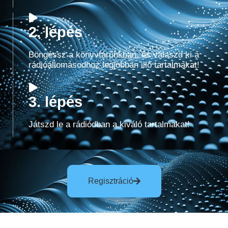
2. lépés
Böngéssz a könyvtárunkban, és válaszd ki a
rádióállomásodhoz legjobban illő tartalmakat!
3. lépés
Játszd le a rádiódban a kiváló tartalmakat!
Regisztráció