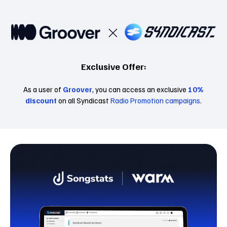
Exclusive Offer:
As a user of
Groover
, you can access an exclusive
10%
discount
on all Syndicast
Radio Promotion campaigns
.