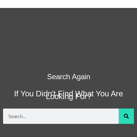
Search Again
If You Didn't Find What You Are
Looking For?