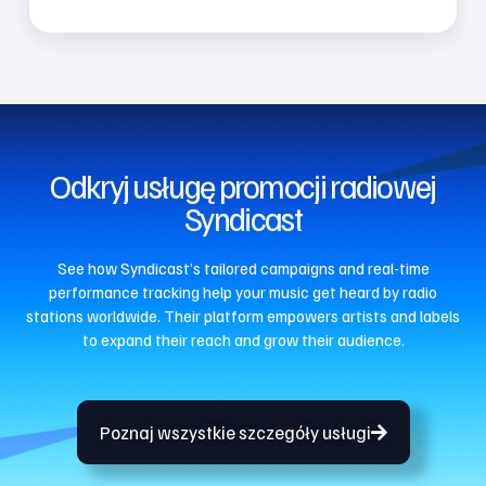
Odkryj usługę promocji radiowej
Syndicast
See how Syndicast’s tailored campaigns and real-time
performance tracking help your music get heard by radio
stations worldwide. Their platform empowers artists and labels
to expand their reach and grow their audience.
Poznaj wszystkie szczegóły usługi