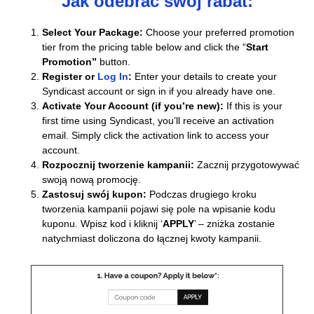
Jak odebrać swój rabat:
Select Your Package:
Choose your preferred promotion
tier from the pricing table below and click the “
Start
Promotion”
button.
Register or
Log In
:
Enter your details to create your
Syndicast account or sign in if you already have one.
Activate Your Account (if you’re new):
If this is your
first time using Syndicast, you’ll receive an activation
email. Simply click the activation link to access your
account.
Rozpocznij tworzenie kampanii:
Zacznij przygotowywać
swoją nową promocję.
Zastosuj swój kupon:
Podczas drugiego kroku
tworzenia kampanii pojawi się pole na wpisanie kodu
kuponu. Wpisz kod i kliknij ‘
APPLY
’ – zniżka zostanie
natychmiast doliczona do łącznej kwoty kampanii.