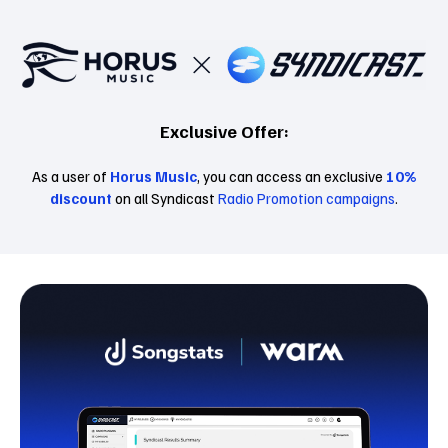
Exclusive Offer:
As a user of
Horus Music
, you can access an exclusive
10%
discount
on all Syndicast
Radio Promotion campaigns
.