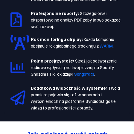
Profesjonalne raporty:
Szczegółowe i
eksportowalne analizy PDF żeby łatwo pokazać
swój rozwój.
Rok monitoringu airplay:
Każda kampania
obejmuje rok globalnego trackingu z
WARM
.
Pełna przejrzystość:
Śledź jak odtworzenia
radiowe wpływają na twój rozwój na Spotify
Shazam i TikTok dzięki
Songstats
.
Dodatkowa widoczność w systemie:
Twoja
premiera pojawia się też w banerach i
wyróżnieniach na platformie Syndicast gdzie
widzą to profesjonaliści z branży.