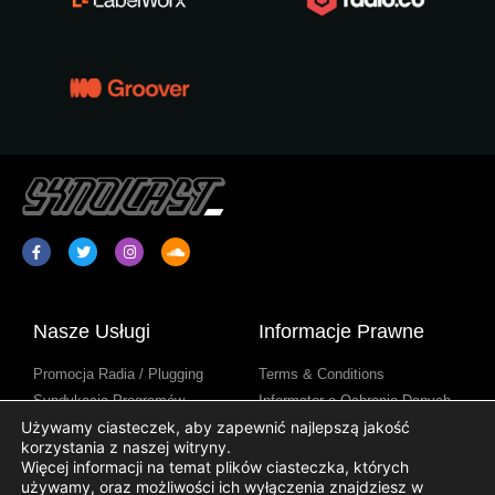
Nasze Usługi
Informacje Prawne
Promocja Radia / Plugging
Terms & Conditions
Syndykacja Programów
Informator o Ochronie Danych
Radiowych
Osobowych
Używamy ciasteczek, aby zapewnić najlepszą jakość
korzystania z naszej witryny.
Treści Stacji Radiowych
Informator o Cookie
Więcej informacji na temat plików ciasteczka, których
używamy, oraz możliwości ich wyłączenia znajdziesz w