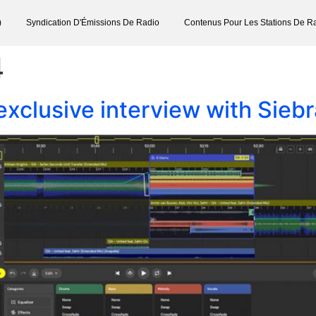
)
Syndication D'Émissions De Radio
Contenus Pour Les Stations De R
4
exclusive interview with Siebr