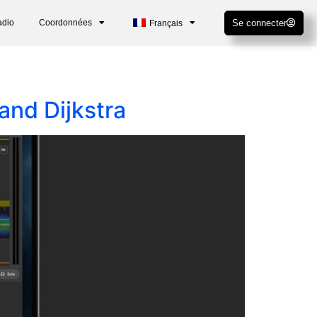
adio
Coordonnées
Se connecter
Français
and Dijkstra