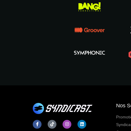
Nos S
Promoti
Syndica